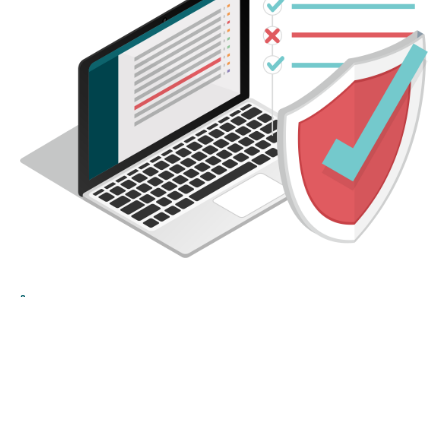
8
Управление доступом к информации
Возможность управлять доступом по частям, меньшим, чем целый
документ.
Возможность делегировать работу с разделами составного документа, не