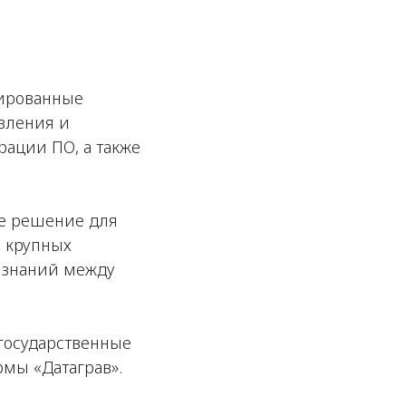
зированные
вления и
рации ПО, а также
е решение для
в крупных
м знаний между
государственные
мы «Датаграв».