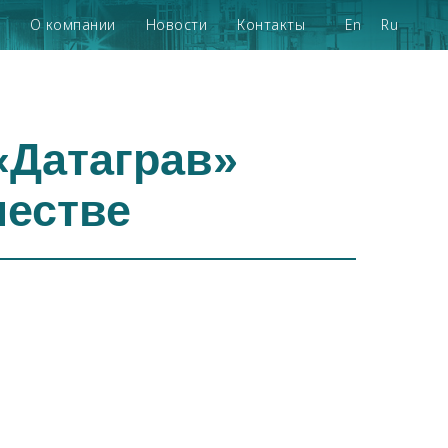
О компании
Новости
Контакты
En
Ru
«Датаграв»
честве